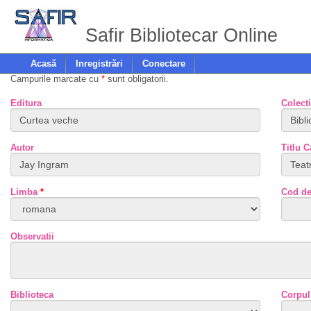
Safir Bibliotecar Online
Acasă
Inregistrări
Conectare
Campurile marcate cu
*
sunt obligatorii.
Editura
Colect
Autor
Titlu 
Limba
*
Cod de
Observatii
Biblioteca
Corpul