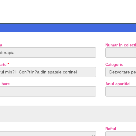
ia
Numar in colect
Carte
*
Categorie
 bare
Anul aparitiei
Raftul