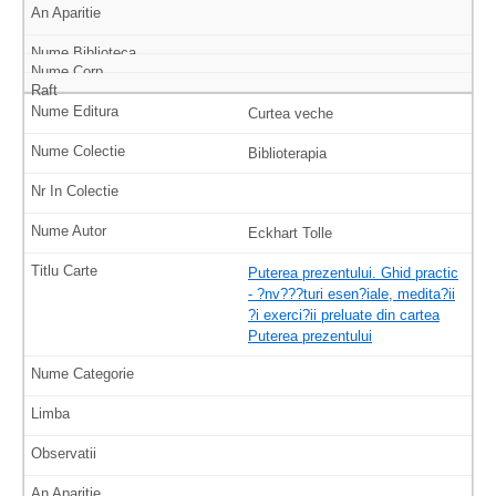
Curtea veche
Biblioterapia
Eckhart Tolle
Puterea prezentului. Ghid practic
- ?nv???turi esen?iale, medita?ii
?i exerci?ii preluate din cartea
Puterea prezentului