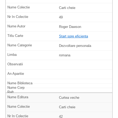
Carti cheie
49
Roger Dawson
Start spre eficienta
Dezvoltare personala
romana
Curtea veche
Carti cheie
42