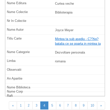
Curtea veche
Biblioterapia
Joyce Meyer
Mintea ta sub asediu - C??tig?
batalia ce se poarta in mintea ta
Dezvoltare personala
romana
«
1
2
3
4
5
6
7
8
9
10
»