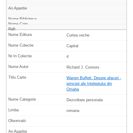
Curtea veche
Capital
4
Richard J. Connors
Warren Buffett. Despre afaceri -
principii ale Inteleptului din
Omaha
Dezvoltare personala
romana