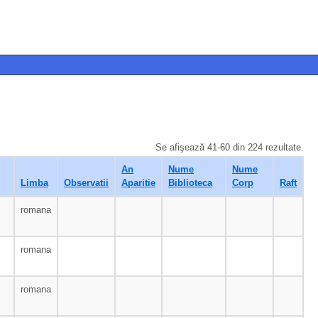
Se afişează 41-60 din 224 rezultate.
An
Nume
Nume
Limba
Observatii
Aparitie
Biblioteca
Corp
Raft
romana
romana
romana