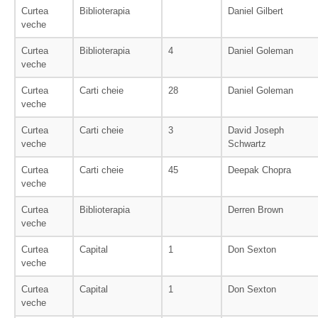
Curtea
Biblioterapia
Daniel Gilbert
veche
Curtea
Biblioterapia
4
Daniel Goleman
veche
Curtea
Carti cheie
28
Daniel Goleman
veche
Curtea
Carti cheie
3
David Joseph
veche
Schwartz
Curtea
Carti cheie
45
Deepak Chopra
veche
Curtea
Biblioterapia
Derren Brown
veche
Curtea
Capital
1
Don Sexton
veche
Curtea
Capital
1
Don Sexton
veche