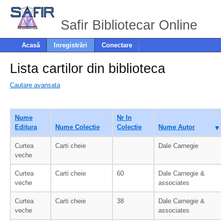
Safir Bibliotecar Online
Acasă
Inregistrări
Conectare
Lista cartilor din biblioteca
Cautare avansata
Nume
Nr In
Editura
Nume Colectie
Colectie
Nume Autor
Curtea
Carti cheie
Dale Carnegie
veche
Curtea
Carti cheie
60
Dale Carnegie &
veche
associates
Curtea
Carti cheie
38
Dale Carnegie &
veche
associates