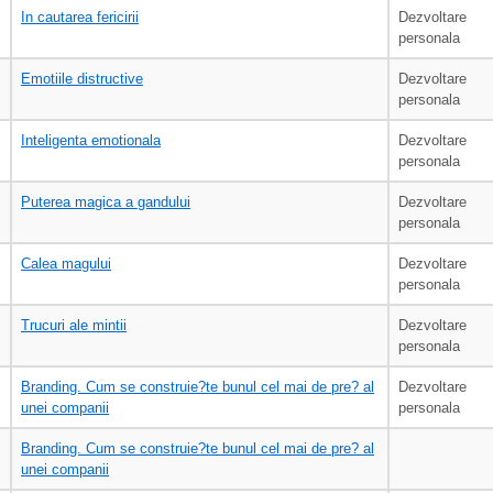
In cautarea fericirii
Dezvoltare
personala
Emotiile distructive
Dezvoltare
personala
Inteligenta emotionala
Dezvoltare
personala
Puterea magica a gandului
Dezvoltare
personala
Calea magului
Dezvoltare
personala
Trucuri ale mintii
Dezvoltare
personala
Branding. Cum se construie?te bunul cel mai de pre? al
Dezvoltare
unei companii
personala
Branding. Cum se construie?te bunul cel mai de pre? al
unei companii