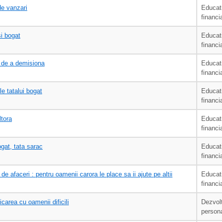
de vanzari
Educat
financi
i bogat
Educat
financi
e de a demisiona
Educat
financi
ile tatalui bogat
Educat
financi
ltora
Educat
financi
gat, tata sarac
Educat
financi
de afaceri : pentru oamenii carora le place sa ii ajute pe altii
Educat
financi
area cu oamenii dificili
Dezvol
person