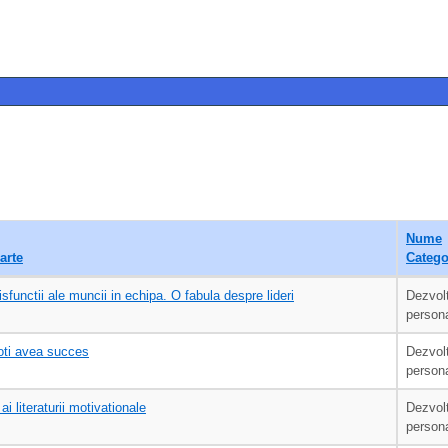
Nume
arte
Catego
isfunctii ale muncii in echipa. O fabula despre lideri
Dezvol
person
poti avea succes
Dezvol
person
 ai literaturii motivationale
Dezvol
person