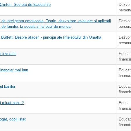
 Clinton. Secrete de leadership
Dezvol
person
de inteligenta emotionala. Teorie, dezvoltare, evaluare si aplicatii
Dezvol
a de familie, la scoala si la locul de munca
person
Buffett. Despre afaceri - principii ale Inteleptului din Omaha
Dezvol
person
 investitii
Educat
financi
financiar mai bun
Educat
financi
l banilor
Educat
financi
-a luat banii ?
Educat
financi
ogat, copil istet
Educat
financi