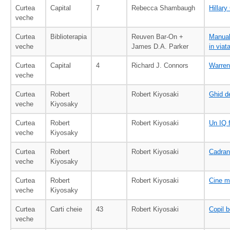
Curtea
Capital
7
Rebecca Shambaugh
Hillary
veche
Curtea
Biblioterapia
Reuven Bar-On +
Manual 
veche
James D.A. Parker
in viat
Curtea
Capital
4
Richard J. Connors
Warren 
veche
Curtea
Robert
Robert Kiyosaki
Ghid de
veche
Kiyosaky
Curtea
Robert
Robert Kiyosaki
Un IQ 
veche
Kiyosaky
Curtea
Robert
Robert Kiyosaki
Cadranu
veche
Kiyosaky
Curtea
Robert
Robert Kiyosaki
Cine mi
veche
Kiyosaky
Curtea
Carti cheie
43
Robert Kiyosaki
Copil b
veche