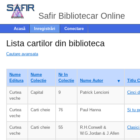
Safir Bibliotecar Online
Acasă
Inregistrări
Conectare
Lista cartilor din biblioteca
Cautare avansata
Nume
Nume
Nr In
Editura
Colectie
Colectie
Nume Autor
Titlu C
Curtea
Capital
9
Patrick Lencioni
Cinci d
veche
Curtea
Carti cheie
76
Paul Hanna
Si tu 
veche
Curtea
Carti cheie
55
R.H.Conwell &
Clasici
veche
W.G.Jordan & J.Allen