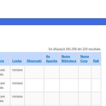
Se afişează 181-200 din 224 rezultate.
An
Nume
Nume
rie
Limba
Observatii
Aparitie
Biblioteca
Corp
Raft
tare
romana
ala
tare
romana
ala
tare
romana
ala