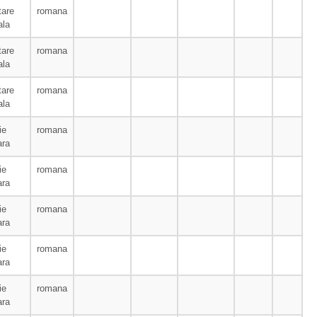
tare
romana
ala
tare
romana
ala
tare
romana
ala
ie
romana
ara
ie
romana
ara
ie
romana
ara
ie
romana
ara
ie
romana
ara