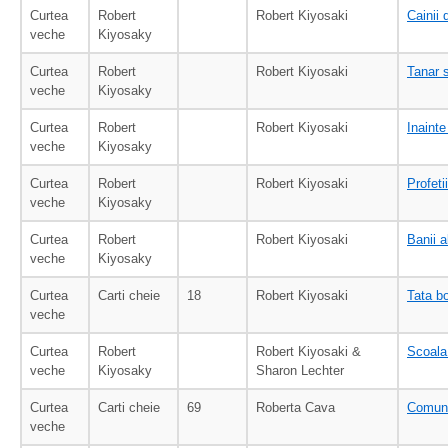
Curtea
Robert
Robert Kiyosaki
Cainii 
veche
Kiyosaky
Curtea
Robert
Robert Kiyosaki
Tanar s
veche
Kiyosaky
Curtea
Robert
Robert Kiyosaki
Inaint
veche
Kiyosaky
Curtea
Robert
Robert Kiyosaki
Profeti
veche
Kiyosaky
Curtea
Robert
Robert Kiyosaki
Banii a
veche
Kiyosaky
Curtea
Carti cheie
18
Robert Kiyosaki
Tata bo
veche
Curtea
Robert
Robert Kiyosaki &
Scoala 
veche
Kiyosaky
Sharon Lechter
Curtea
Carti cheie
69
Roberta Cava
Comunic
veche