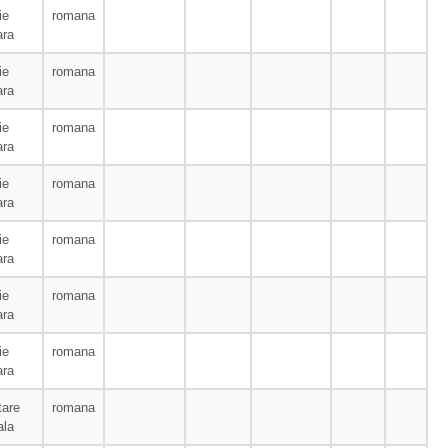
ie
romana
ara
ie
romana
ara
ie
romana
ara
ie
romana
ara
ie
romana
ara
ie
romana
ara
ie
romana
ara
tare
romana
ala