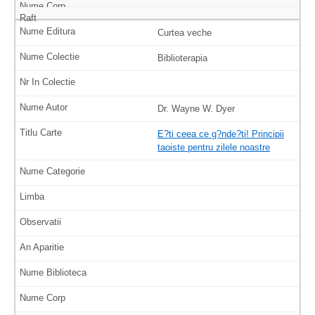
Curtea veche
Biblioterapia
Dr. Wayne W. Dyer
E?ti ceea ce g?nde?ti! Principii
taoiste pentru zilele noastre