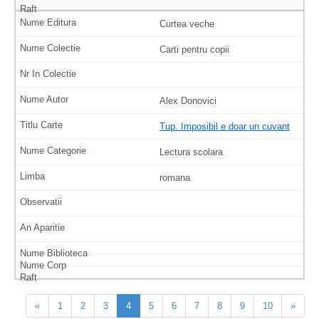
Curtea veche
Carti pentru copii
Alex Donovici
Tup. Imposibil e doar un cuvant
Lectura scolara
romana
«
1
2
3
4
5
6
7
8
9
10
»